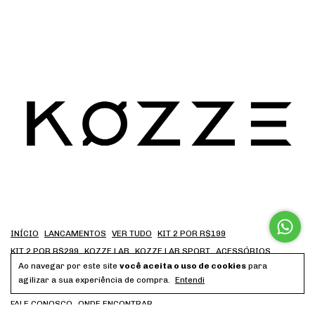
INÍCIO
LANCAMENTOS
VER TUDO
KIT 2 POR R$199
KIT 2 POR R$299
KOZZE LAB
KOZZE LAB SPORT
ACESSÓRIOS
Ao navegar por este site
você aceita o uso de cookies
para
COMPRE POR COLEÇÃO
PRÓXIMOS LANÇAMENTOS
SALDO
agilizar a sua experiência de compra.
Entendi
DÚVIDAS FREQUENTES
TROCAS E DEVOLUÇÕES
A MARCA
FALE CONOSCO
ONDE ENCONTRAR