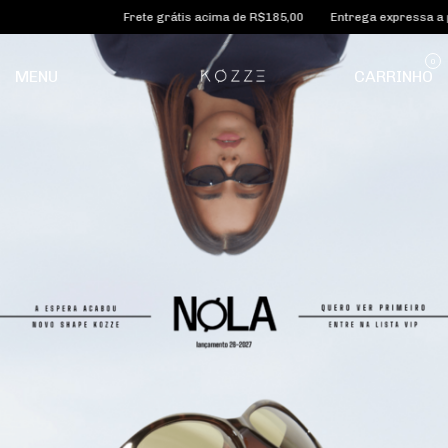
Frete grátis acima de R$185,00
Entrega expressa a partir d
0
MENU
CARRINHO