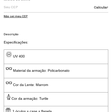
Calcular
Não sei meu CEP
Descrição
Especificações: 
 UV 400 
 Material da armação: Policarbonato
 Cor da Lente: Marrom
Cor da armação: Turtle
  1 óculos + case + flanela