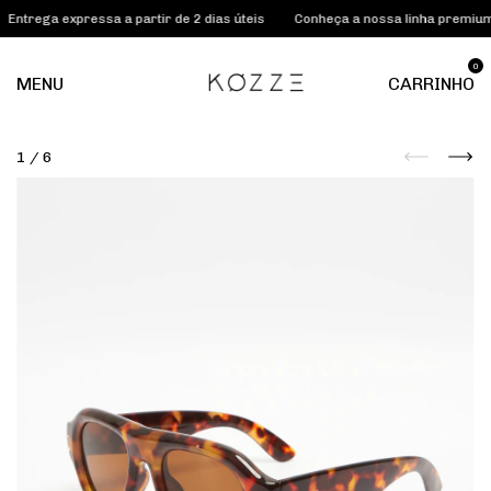
a expressa a partir de 2 dias úteis
Conheça a nossa linha premium KOZZ
0
MENU
CARRINHO
1
/
6