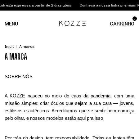
ntrega expressa a partir de 2 dias úteis
Conheça a nossa linha premium 
0
MENU
CARRINHO
Início
|
A marca
A MARCA
SOBRE NÓS
A KOZZE nasceu no meio do caos da pandemia, com uma 
missão simples: criar óculos que sejam a sua cara — jovens, 
estilosos e autênticos. Acreditamos que se sentir bem começa 
pelo olhar, e nossos modelos estão aqui pra isso
Por trás do design, tem responsabilidade. Todas as lentes têm 