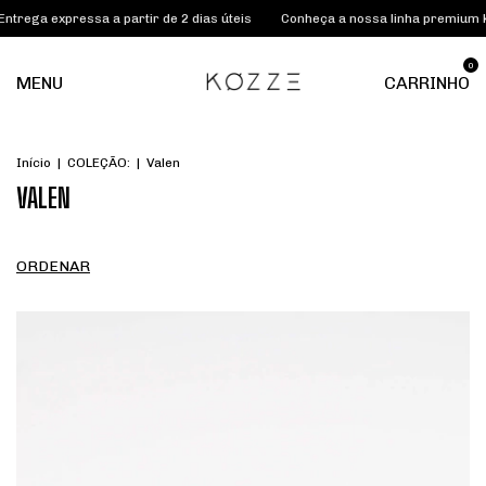
ntrega expressa a partir de 2 dias úteis
Conheça a nossa linha premium 
0
MENU
CARRINHO
Início
|
COLEÇÃO:
|
Valen
VALEN
ORDENAR