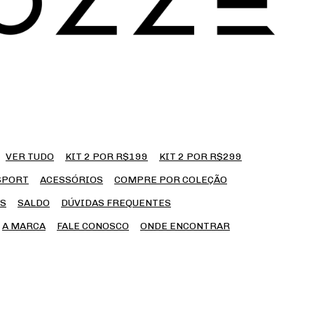
VER TUDO
KIT 2 POR R$199
KIT 2 POR R$299
SPORT
ACESSÓRIOS
COMPRE POR COLEÇÃO
S
SALDO
DÚVIDAS FREQUENTES
A MARCA
FALE CONOSCO
ONDE ENCONTRAR