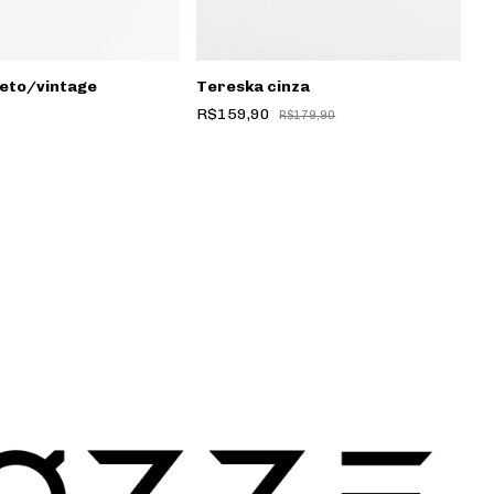
reto/vintage
Tereska cinza
R$159,90
R$179,90