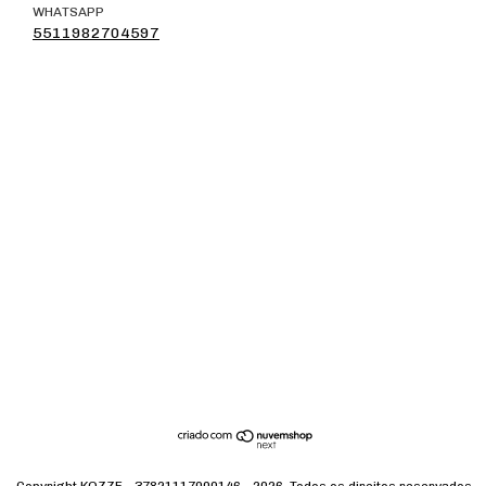
WHATSAPP
5511982704597
Copyright KOZZE - 37821117000146 - 2026. Todos os direitos reservados.