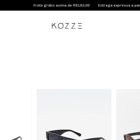
Frete grátis acima de R$185,00
Entrega expressa a partir de 2 dias