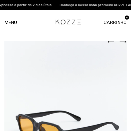
ssa a partir de 2 dias úteis
Conheça a nossa linha premium KOZZE LAB
0
MENU
CARRINHO