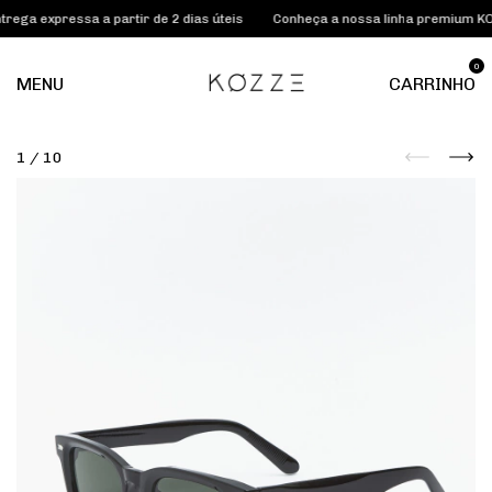
pressa a partir de 2 dias úteis
Conheça a nossa linha premium KOZZE LA
0
MENU
CARRINHO
1
/
10