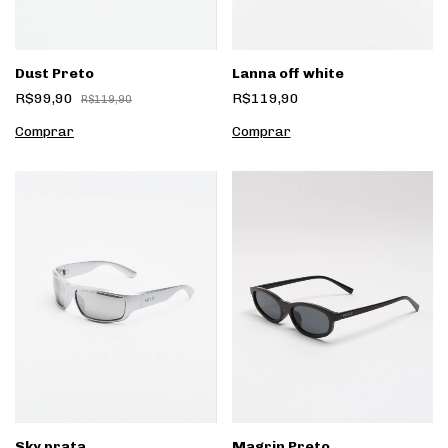
Dust Preto
Lanna off white
R$99,90
R$119,90
R$119,90
Sky prata
Magrin Preto