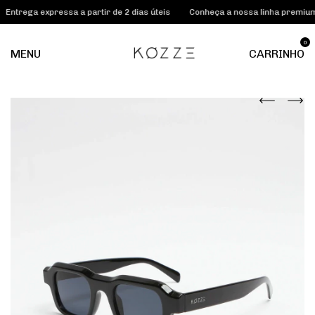
 expressa a partir de 2 dias úteis
Conheça a nossa linha premium KOZZE
0
MENU
CARRINHO