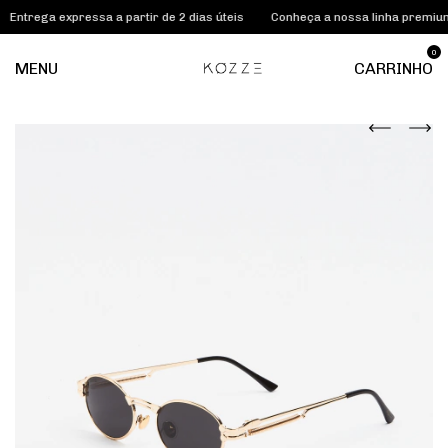
pressa a partir de 2 dias úteis
Conheça a nossa linha premium KOZZE LA
0
MENU
CARRINHO