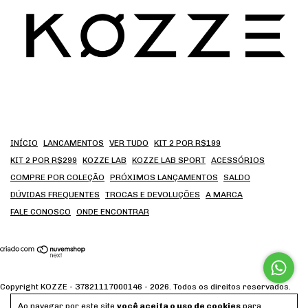
INÍCIO
LANCAMENTOS
VER TUDO
KIT 2 POR R$199
KIT 2 POR R$299
KOZZE LAB
KOZZE LAB SPORT
ACESSÓRIOS
COMPRE POR COLEÇÃO
PRÓXIMOS LANÇAMENTOS
SALDO
DÚVIDAS FREQUENTES
TROCAS E DEVOLUÇÕES
A MARCA
FALE CONOSCO
ONDE ENCONTRAR
Copyright KOZZE - 37821117000146 - 2026. Todos os direitos reservados.
Ao navegar por este site
você aceita o uso de cookies
para