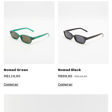
Nomad Green
Nomad Black
R$119,90
R$99,90
R$119,90