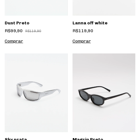
Dust Preto
Lanna off white
R$99,90
R$119,90
R$119,90
Sky prata
Magrin Preto