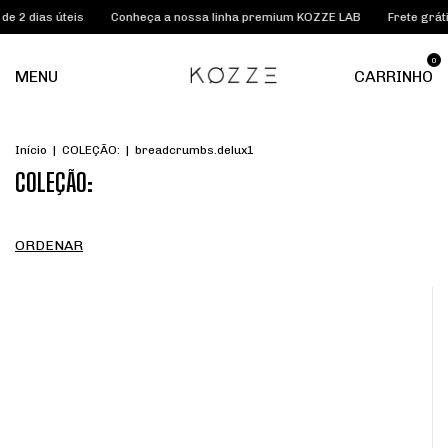
Conheça a nossa linha premium KOZZE LAB
Frete grátis acima de R$1
0
MENU
CARRINHO
Início
|
COLEÇÃO:
|
breadcrumbs.delux1
COLEÇÃO:
ORDENAR