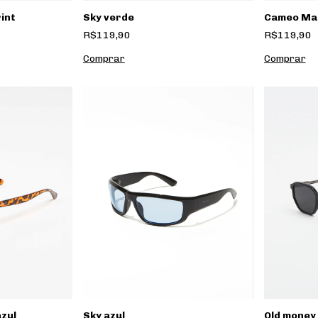
Cameo Ma
rint
Sky verde
R$119,90
R$119,90
azul
Sky azul
Old money