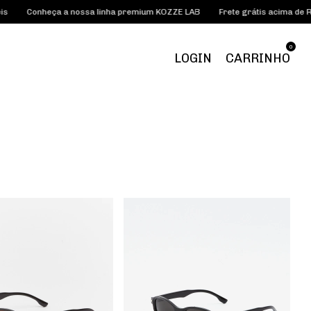
ça a nossa linha premium KOZZE LAB
Frete grátis acima de R$185,00
0
LOGIN
CARRINHO