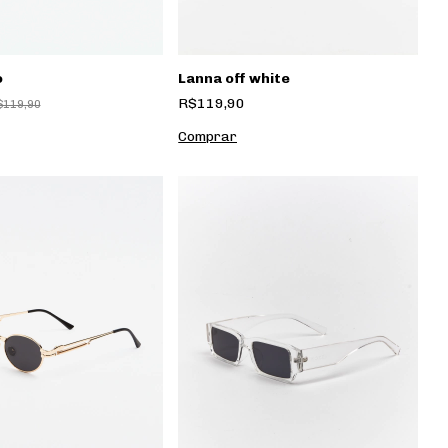
o
Lanna off white
R$119,90
$119,90