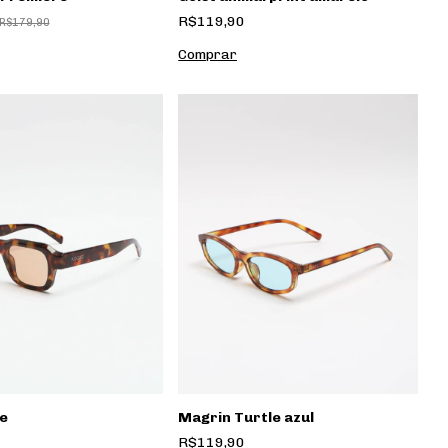
R$119,90
R$179,90
e
Magrin Turtle azul
R$119,90