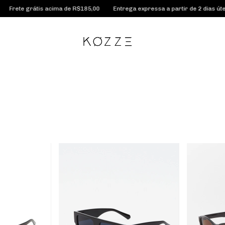
tis acima de R$185,00
Entrega expressa a partir de 2 dias úteis
Conhe