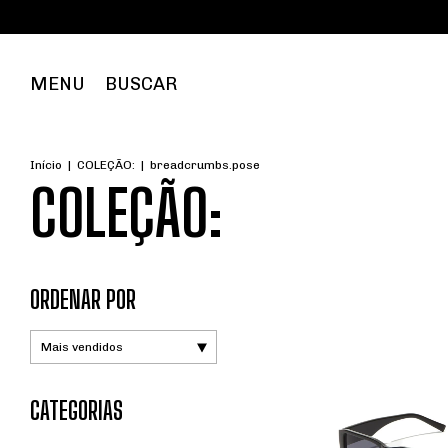
Frete grá
MENU
BUSCAR
Início
|
COLEÇÃO:
|
breadcrumbs.pose
COLEÇÃO:
ORDENAR POR
CATEGORIAS