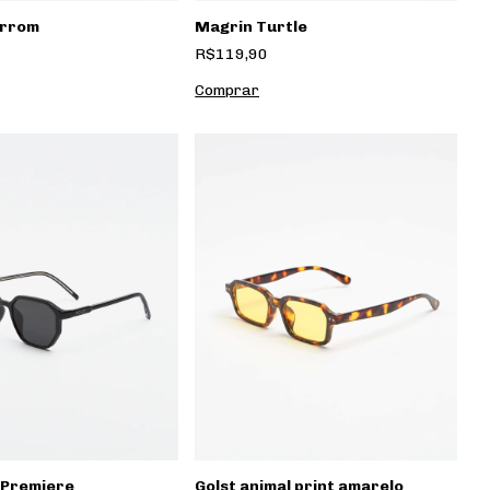
rrom
Magrin Turtle
R$119,90
Golst animal print amarelo
 Premiere