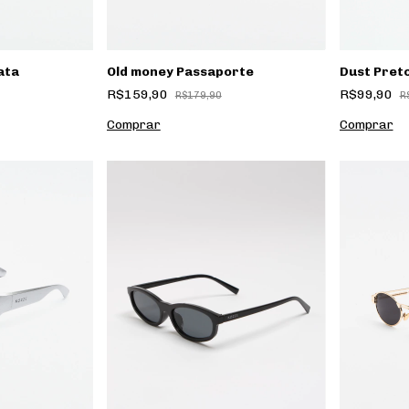
Dust Pret
ata
Old money Passaporte
R$99,90
R$159,90
R
R$179,90