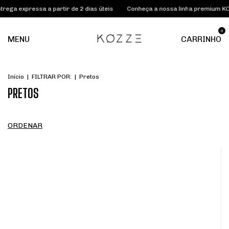
essa a partir de 2 dias úteis
Conheça a nossa linha premium KOZZE LAB
0
MENU
CARRINHO
Início
|
FILTRAR POR:
|
Pretos
PRETOS
ORDENAR