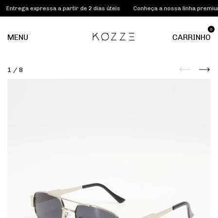
ga expressa a partir de 2 dias úteis
Conheça a nossa linha premium KOZ
0
MENU
CARRINHO
1
/
8