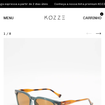
essa a partir de 2 dias úteis
Conheça a nossa linha premium KOZZE LAB
0
MENU
CARRINHO
1
/
8