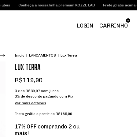
heça a nossa linha premium KOZZE LAB
Frete grátis acima de R$185,00
0
LOGIN
CARRINHO
Início
|
LANÇAMENTOS
|
Lux Terra
LUX TERRA
R$119,90
3
x de
R$39,97
sem juros
3% de desconto
pagando com Pix
Ver mais detalhes
Frete grátis
a partir de
R$185,00
17% OFF comprando 2 ou
mais!