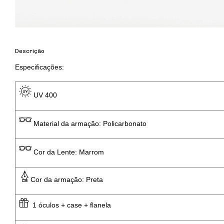
Descrição
Especificações: 
 UV 400 
 Material da armação: Policarbonato
 Cor da Lente: Marrom
Cor da armação: Preta
  1 óculos + case + flanela