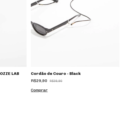
Cordão de Couro - Black
E
KOZZE LAB
R$29,90
R
R$39,90