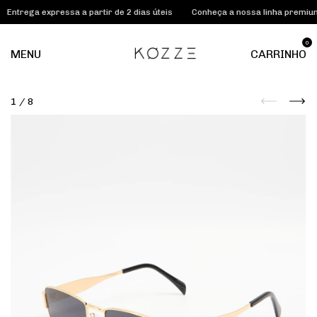
ga expressa a partir de 2 dias úteis
Conheça a nossa linha premium KOZ
0
MENU
CARRINHO
1
/
8