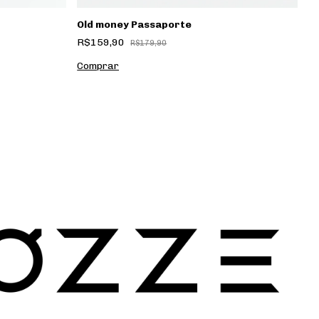
Old money Passaporte
So
R$159,90
R
R$179,90