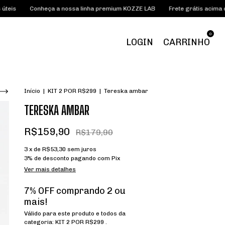
heça a nossa linha premium KOZZE LAB
Frete grátis acima de R$185,00
0
LOGIN
CARRINHO
Início
|
KIT 2 POR R$299
|
Tereska ambar
TERESKA AMBAR
R$159,90
R$179,90
3
x de
R$53,30
sem juros
3% de desconto
pagando com Pix
Ver mais detalhes
7% OFF comprando 2 ou
mais!
Válido para este produto e todos da
categoria: KIT 2 POR R$299 .