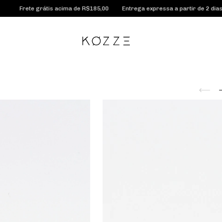
grátis acima de R$185,00
Entrega expressa a partir de 2 dias úteis
Con