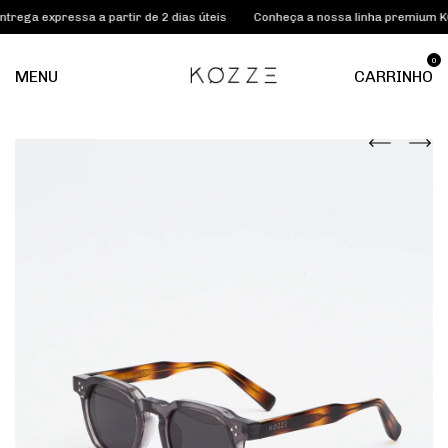
expressa a partir de 2 dias úteis
Conheça a nossa linha premium KOZZE 
0
MENU
CARRINHO