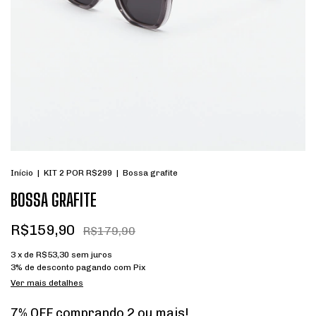
Início
|
KIT 2 POR R$299
|
Bossa grafite
BOSSA GRAFITE
R$159,90
R$179,90
3
x de
R$53,30
sem juros
3% de desconto
pagando com Pix
Ver mais detalhes
7% OFF comprando 2 ou mais!