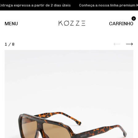
expressa a partir de 2 dias úteis
Conheça a nossa linha premium KOZZE 
0
MENU
CARRINHO
1
/
8