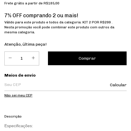
Frete grátis
a partir de
R$185,00
7% OFF comprando 2 ou mais!
Válido para este produto e todos da categoria: KIT 2 POR R$299 .
Nesta promoção você pode combinar este produto com outros da
mesma categoria.
Atenção, última peça!
Entregas para o CEP:
Meios de envio
Calcular
Não sei meu CEP
Descrição
Especificações: 