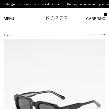
ega expressa a partir de 2 dias úteis
Conheça a nossa linha premium KOZ
0
MENU
CARRINHO
1
/
8