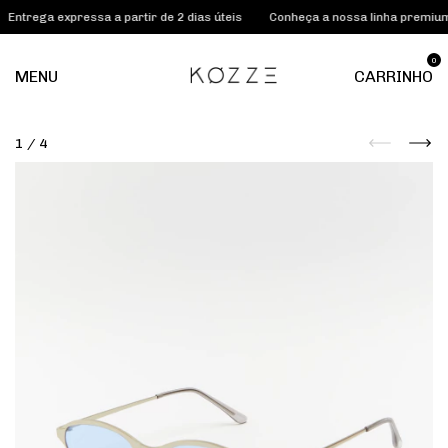
a expressa a partir de 2 dias úteis
Conheça a nossa linha premium KOZZ
0
MENU
CARRINHO
1
/
4