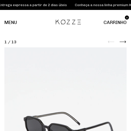
 expressa a partir de 2 dias úteis
Conheça a nossa linha premium KOZZE
0
MENU
CARRINHO
1
/
13