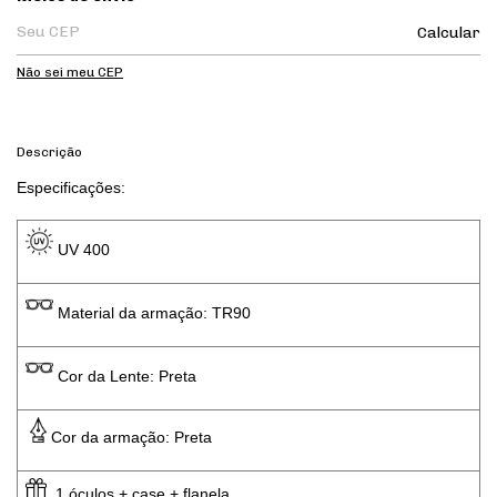
Calcular
Não sei meu CEP
Descrição
Especificações: 
 UV 400 
 Material da armação: TR90
 Cor da Lente: Preta
Cor da armação: Preta
  1 óculos + case + flanela