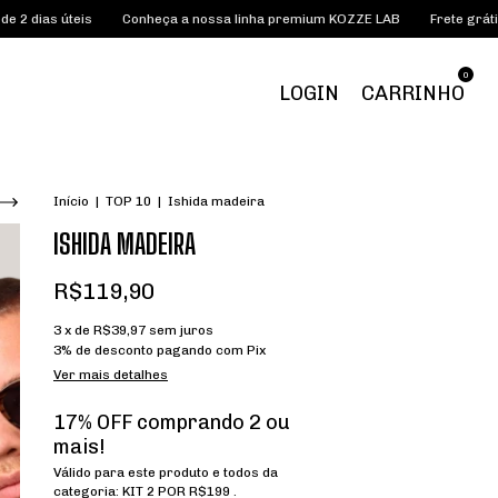
Conheça a nossa linha premium KOZZE LAB
Frete grátis acima de R$185
0
LOGIN
CARRINHO
Início
|
TOP 10
|
Ishida madeira
ISHIDA MADEIRA
R$119,90
3
x de
R$39,97
sem juros
3% de desconto
pagando com Pix
Ver mais detalhes
17% OFF comprando 2 ou
mais!
Válido para este produto e todos da
categoria: KIT 2 POR R$199 .