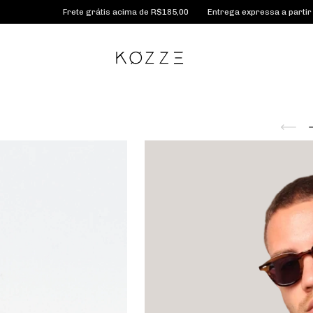
ete grátis acima de R$185,00
Entrega expressa a partir de 2 dias úteis