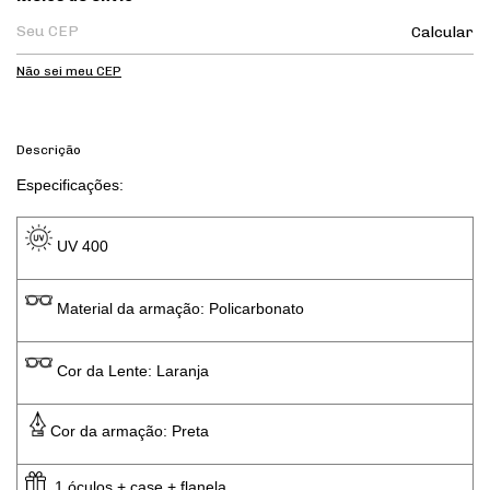
Calcular
Não sei meu CEP
Descrição
Especificações: 
 UV 400 
 Material da armação: Policarbonato
 Cor da Lente: Laranja
Cor da armação: Preta
  1 óculos + case + flanela