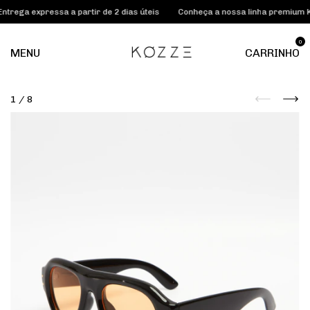
expressa a partir de 2 dias úteis
Conheça a nossa linha premium KOZZE 
0
MENU
CARRINHO
1
/
8