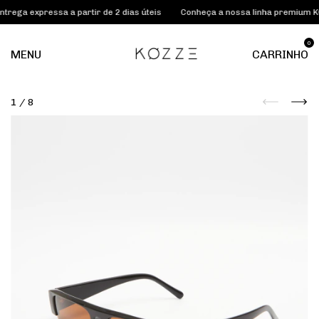
rega expressa a partir de 2 dias úteis
Conheça a nossa linha premium K
0
MENU
CARRINHO
1
/
8