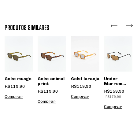
PRODUTOS SIMILARES
Golst laranja
Golst musgo
Golst animal
Under
ja
print
Marrom
R$119,90
R$119,90
claro
R$119,90
R$159,90
R$179,90