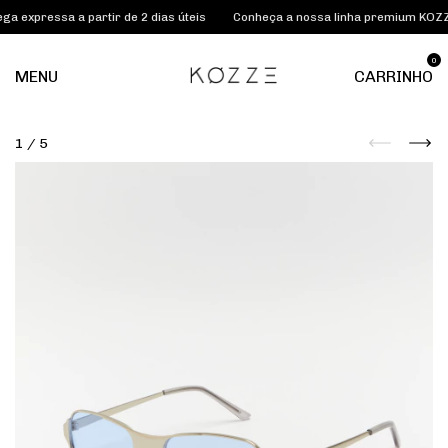
 expressa a partir de 2 dias úteis
Conheça a nossa linha premium KOZZE
0
MENU
CARRINHO
1
/
5