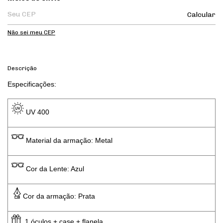
Calcular
Não sei meu CEP
Descrição
Especificações: 
 UV 400 
 Material da armação: Metal
 Cor da Lente: Azul
Cor da armação: Prata
  1 óculos + case + flanela